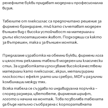
релефните букви придават модерна и професионална
визия.
Табелите от плексиглас са предпочитано решение за
фирмено брандиране, тъй като съчетават модерен
външен вид с висока устойчивост на материала и
дълъг експлоатационен живот. Подходящи са както
за вътрешен, така и за външен монтаж.
Предлагаме изработка на обемни букви, фирмени лога
и цялостни рекламни табели в модерен или класически
стил. За изработката използваме висококачествени
материали като плексиглас, акрил, метализирани
плоскости с ефект злато или сребро, MDF и различни
комбинации между тях.
Всяка табела се създава по индивидуална поръчка –
според размера, цветовете, фирмения шрифт,
логото и начина на монтаж. Това позволява табелата
да бъде напълно съобразена с корпоративната