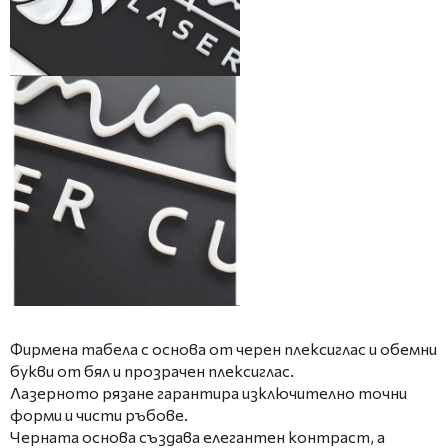
Фирмена табела с основа от черен плексиглас и обемни
букви от бял и прозрачен плексиглас.
Лазерното рязане гарантира изключително точни
форми и чисти ръбове.
Черната основа създава елегантен контраст, а