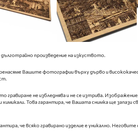
 дълготрайно произведение на изкуството.
 пренасяме Вашите фотографии върху дърво и висококач
ст.
то гравиране не избледнява и не се изтрива. Изображени
 химикали. Това гарантира, че Вашата снимка ще запази с
тира, че всяко гравирано изделие е уникално. Неговите