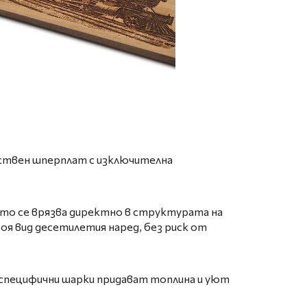
ествен шперплат с изключителна
ето се врязва директно в структурата на
воя вид десетилетия наред, без риск от
 специфични шарки придават топлина и уют