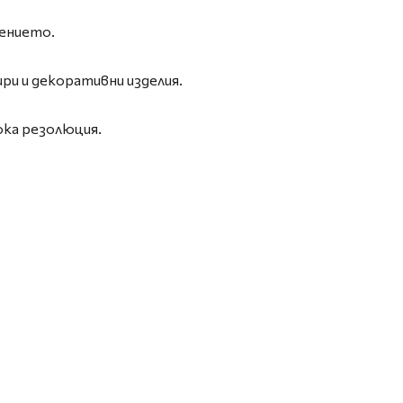
чението.
ри и декоративни изделия.
ока резолюция.