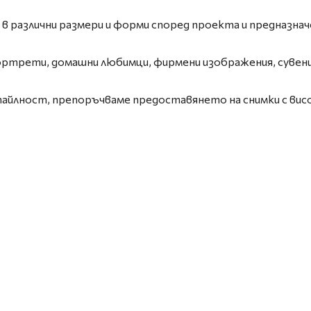
 в различни размери и форми според проекта и предназна
портрети, домашни любимци, фирмени изображения, сувени
тайлност, препоръчваме предоставянето на снимки с вис