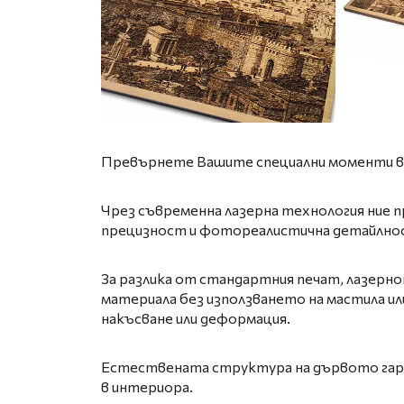
Превърнете Вашите специални моменти в
Чрез съвременна лазерна технология ние
прецизност и фотореалистична детайлно
За разлика от стандартния печат, лазерно
материала без използването на мастила или
накъсване или деформация.
Естествената структура на дървото гаран
в интериора.