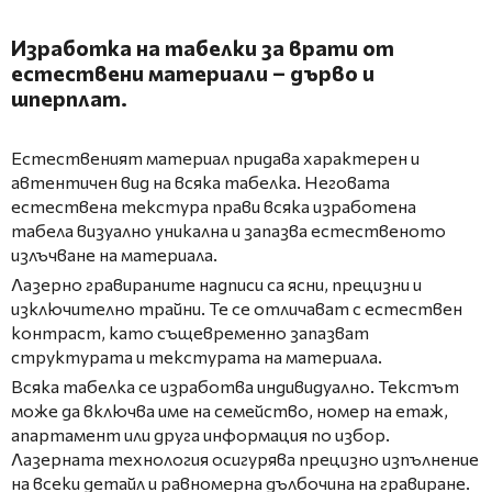
Изработка на табелки за врати от
естествени материали – дърво и
шперплат.
Естественият материал придава характерен и
автентичен вид на всяка табелка. Неговата
естествена текстура прави всяка изработена
табела визуално уникална и запазва естественото
излъчване на материала.
Лазерно гравираните надписи са ясни, прецизни и
изключително трайни. Те се отличават с естествен
контраст, като същевременно запазват
структурата и текстурата на материала.
Всяка табелка се изработва индивидуално. Текстът
може да включва име на семейство, номер на етаж,
апартамент или друга информация по избор.
Лазерната технология осигурява прецизно изпълнение
на всеки детайл и равномерна дълбочина на гравиране.