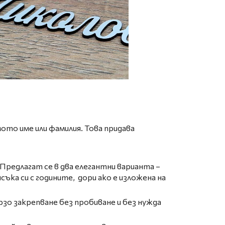
ото име или фамилия. Това придава
редлагат се в два елегантни варианта –
съка си с годините, дори ако е изложена на
зо закрепване без пробиване и без нужда