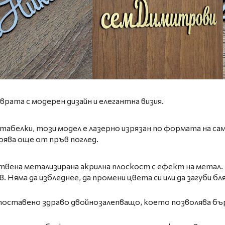
врата с модерен дизайн и елегантна визия.
абелки, този модел е лазерно изрязан по формата на сам
оява още от пръв поглед.
вена метализирана акрилна плоскост с ефект на метал. П
Няма да избледнее, да промени цвета си или да загуби бля
поставено здраво двойнозалепващо, което позволява бър