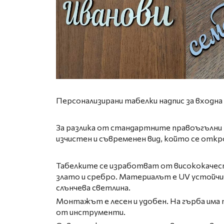
Персонализирани табелки надпис за входна 
За разлика от стандартните правоъгълни т
изчистен и съвременен вид, който се откр
Табелките се изработват от висококачест
злато и сребро. Материалът е UV устойчив. 
слънчева светлина.
Монтажът е лесен и удобен. На гърба има 
от инструменти.