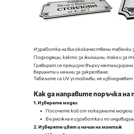
Изработка на висококачествени табелки з
Подходящи, както за жилищни, така и за т
Гравират се прецизно върху метализирани 
варианти и начини за закрепване.
Табелите са UV устойчиви, не избледняват 
Как да направите поръчка на
1. Изберете модел
Посочете кой от показаните модели
Възможна е изработка и по индивидуа
2. Изберете цвят и начин на монтаж