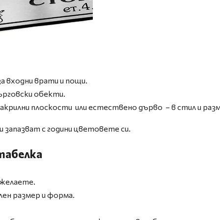
а входни врати и пощи.
ърговски обекти.
акрилни плоскости или естествено дърво – в стил и разм
и запазват с години цветовете си.
 табелка
 желаете.
лен размер и форма.